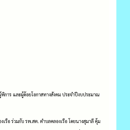
ุ ผู้พิการ และผู้ด้อยโอกาสทางสังคม ประจำปีงบประมาณ
รือ ร่วมกับ รพ.สต. ตำบลคลองเรือ โดยนางสุมาลี คุ้ม