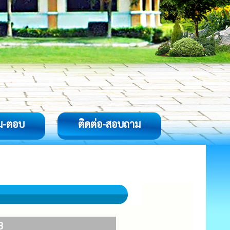
ม-ตอบ
ติดต่อ-สอบถาม
8