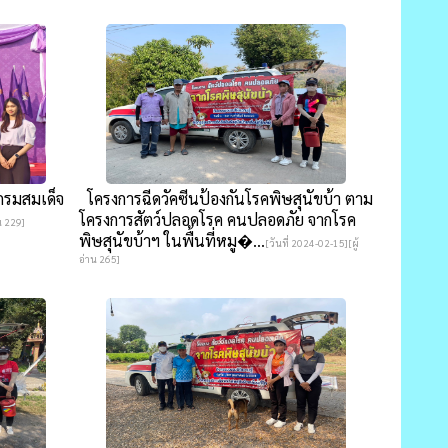
กรมสมเด็จ
โครงการฉีดวัคซีนป้องกันโรคพิษสุนัขบ้า ตาม
โครงการสัตว์ปลอดโรค คนปลอดภัย จากโรค
น 229]
พิษสุนัขบ้าฯ ในพื้นที่หมู�...
[วันที่ 2024-02-15][ผู้
อ่าน 265]